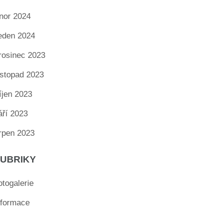
nor 2024
eden 2024
rosinec 2023
istopad 2023
íjen 2023
áří 2023
rpen 2023
UBRIKY
otogalerie
nformace