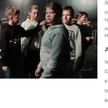
Š
O
c
I
P
S
Č
K
D
B