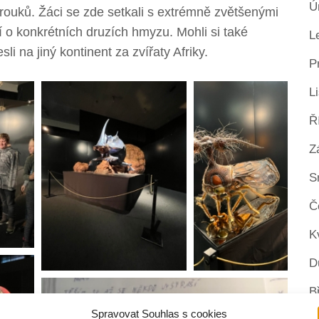
Ú
 brouků. Žáci se zde setkali s extrémně zvětšenými
 o konkrétních druzích hmyzu. Mohli si také
L
sli na jiný kontinent za zvířaty Afriky.
P
L
Ř
Z
S
Č
K
D
B
Spravovat Souhlas s cookies