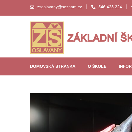
zsoslavany@seznam.cz
546 423 224
DOMOVSKÁ STRÁNKA
O ŠKOLE
INFO