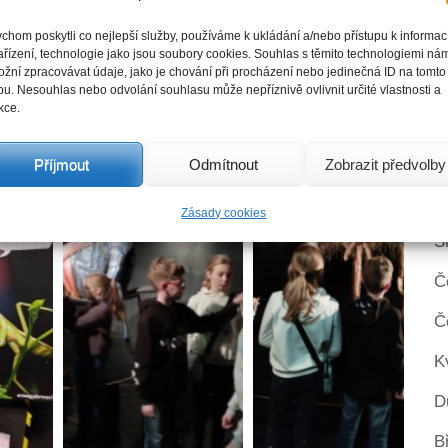
Ú
chom poskytli co nejlepší služby, používáme k ukládání a/nebo přístupu k informa
L
ařízení, technologie jako jsou soubory cookies. Souhlas s těmito technologiemi ná
žní zpracovávat údaje, jako je chování při procházení nebo jedinečná ID na tomto
P
u. Nesouhlas nebo odvolání souhlasu může nepříznivě ovlivnit určité vlastnosti a
kce.
L
Ř
Příjmout
Odmítnout
Zobrazit předvolby
Z
Zásady cookies
S
Č
Č
K
D
B