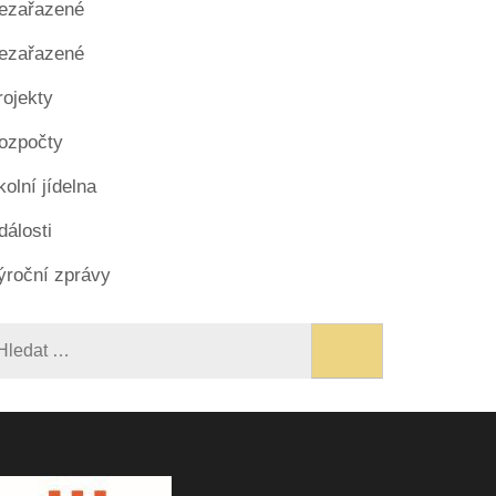
ezařazené
ezařazené
rojekty
ozpočty
kolní jídelna
dálosti
ýroční zprávy
Vyhledávání