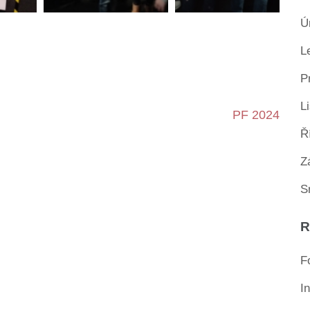
Ú
L
P
L
PF 2024
Ř
Z
S
R
F
I