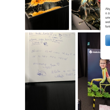
Aby
o z
umo
web
fun