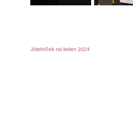
Navigace
Jídelníček na leden 2024
pro
příspěvek