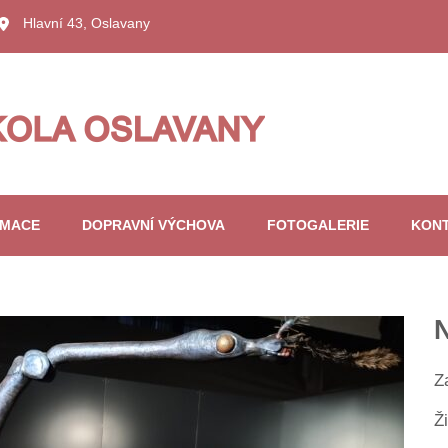
Hlavní 43, Oslavany
RMACE
DOPRAVNÍ VÝCHOVA
FOTOGALERIE
KON
N
Z
Ž