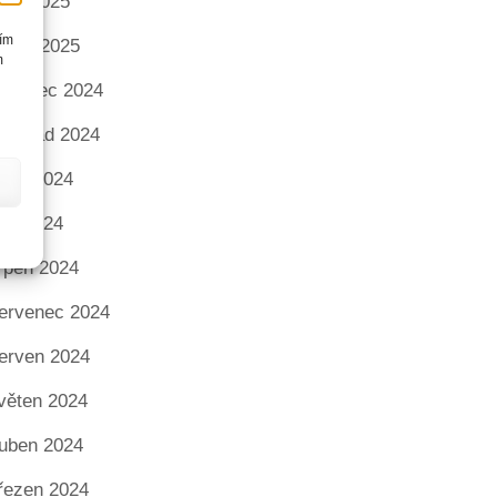
nor 2025
cím
eden 2025
m
rosinec 2024
istopad 2024
íjen 2024
áří 2024
rpen 2024
ervenec 2024
erven 2024
věten 2024
uben 2024
řezen 2024