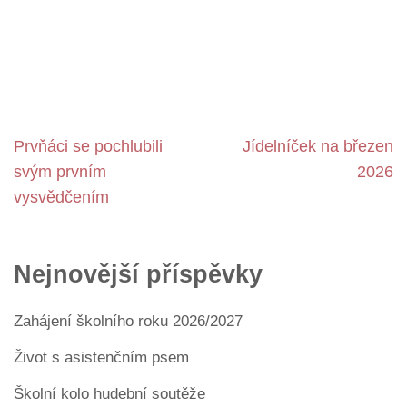
Navigace
Prvňáci se pochlubili
Jídelníček na březen
pro
svým prvním
2026
příspěvek
vysvědčením
Nejnovější příspěvky
Zahájení školního roku 2026/2027
Život s asistenčním psem
Školní kolo hudební soutěže